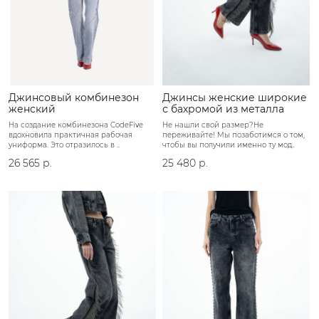
Джинсовый комбинезон
Джинсы женские широкие
женский
с бахромой из металла
На создание комбинезона CodeFive
Не нашли свой размер?Не
вдохновила практичная рабочая
переживайте! Мы позаботимся о том,
униформа. Это отразилось в ..
чтобы вы получили именно ту мод..
26 565 р.
25 480 р.