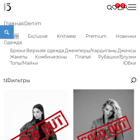
Главная
Denim
Denim
Exclusive
Knitwear
Premium
Новинки
Одежда
Брюки
Верхняя одежда
Джемперы/Кардиганы
Джинсы
Жакеты
Комбинезоны
Платья
Рубашки/Блузки
Топы/Майки
Юбки
Фильтры