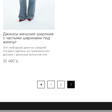
Джинсы женские широкие
с частыми шариками под
жемчуг
Эти свободные джинсы средней
посадки сделаны из премиального
денима с длинным волокном хло..
25 480 р.
1
2
3