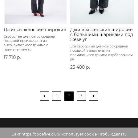
Джинсы женские широкие
Джинсы женские широкие
с большими шариками под
Свободные джинсы со средней
жемчуг
посадкой произведены из
высококлассного денима с
Эти свободные джинсы со средней
применением п..
посадкой выполнены из
премиального денима с добавлением
17 710 р.
дл..
25 480 р.
1
2
3
Сайт https://codefive.club/ использует cookie, чтобы сделать
Доставка