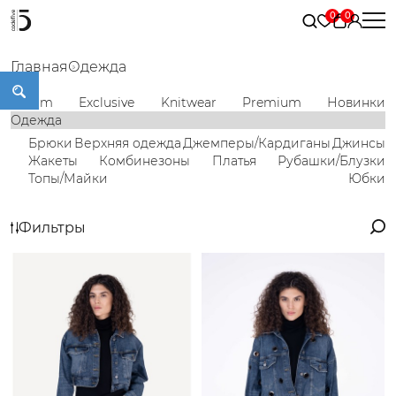
Главная
Одежда
Denim
Exclusive
Knitwear
Premium
Новинки
Одежда
Брюки
Верхняя одежда
Джемперы/Кардиганы
Джинсы
Жакеты
Комбинезоны
Платья
Рубашки/Блузки
Топы/Майки
Юбки
Фильтры