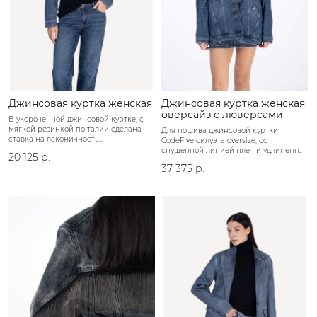
Джинсовая куртка женская
Джинсовая куртка женская
оверсайз с люверсами
В укороченной джинсовой куртке, с
мягкой резинкой по талии сделана
Для пошива джинсовой куртки
ставка на лаконичность...
CodeFive силуэта oversize, со
спущенной линией плеч и удлиненн..
20 125 р.
37 375 р.